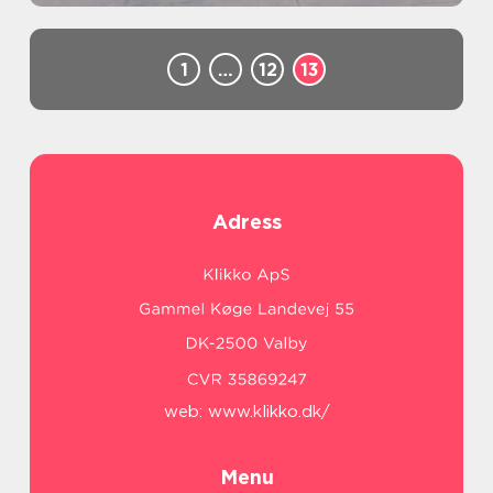
1
…
12
13
Adress
web:
www.klikko.dk/
Menu