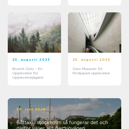
25. augusti 2023
25. augusti 2023
Brunch Oslo – En
Oslo Museum: En
Upplevelse för
fördjupad upplevelse
Upplevelsejägare
30. juni 2026
Båttaxi i stockholm så fungerar det och
därför väljer allt fler sjövägen