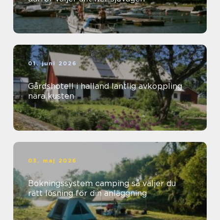
01. juni 2026
Gårdshotell i halland lantlig avkoppling
nära kusten
03. maj 2026
Bokningssystem camping så väljer du
rätt lösning för din anläggning