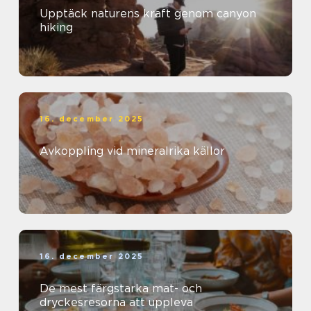
Upptäck naturens kraft genom canyon
hiking
16. december 2025
Avkoppling vid mineralrika källor
16. december 2025
De mest färgstarka mat- och
dryckesresorna att uppleva