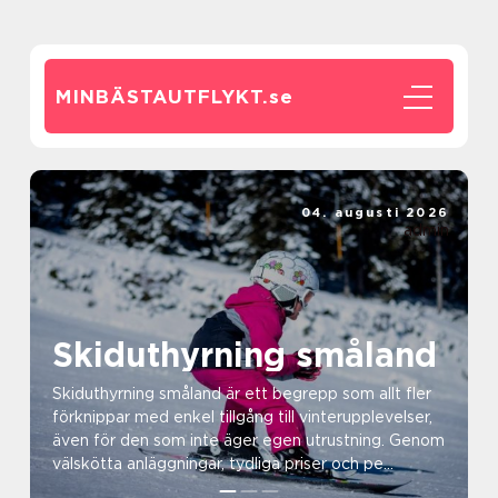
MINBÄSTAUTFLYKT.
se
04. augusti 2026
admin
Skiduthyrning småland
Skiduthyrning småland är ett begrepp som allt fler
förknippar med enkel tillgång till vinterupplevelser,
även för den som inte äger egen utrustning. Genom
välskötta anläggningar, tydliga priser och pe...