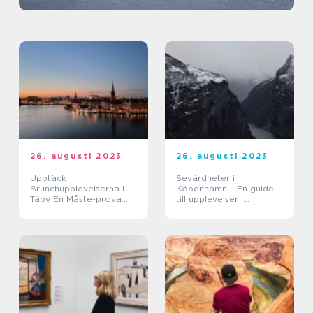
26. augusti 2023
26. augusti 2023
Upptäck
Sevärdheter i
Brunchupplevelserna i
Köpenhamn – En guide
Täby En Måste-prova
till upplevelser i
Guide
Danmarks huvudstad