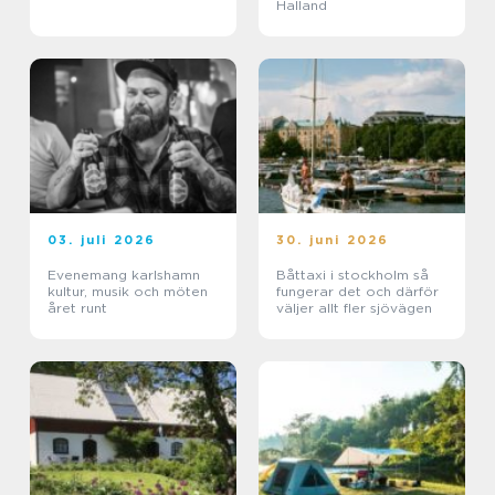
Halland
03. juli 2026
30. juni 2026
Evenemang karlshamn
Båttaxi i stockholm så
kultur, musik och möten
fungerar det och därför
året runt
väljer allt fler sjövägen