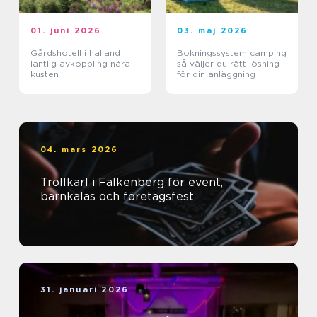
01. juni 2026
03. maj 2026
Gårdshotell i halland
Bokningssystem camping
lantlig avkoppling nära
så väljer du rätt lösning
kusten
för din anläggning
04. mars 2026
Trollkarl i Falkenberg för event,
barnkalas och företagsfest
31. januari 2026