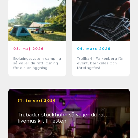
03. maj 2026
04. mars 2026
Bokningssystem camping
Trollkarl i Falkenberg för
så väljer du rätt lösning
event, barnkalas och
för din anläggning
företagsfest
31. januari 2026
Trubadur stockholm så väljer du rätt
livemusik till festen