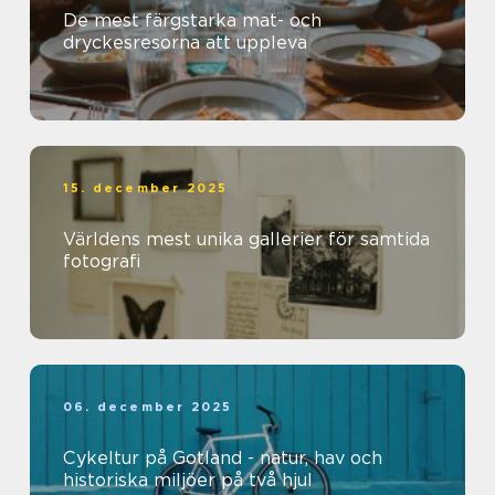
De mest färgstarka mat- och
dryckesresorna att uppleva
15. december 2025
Världens mest unika gallerier för samtida
fotografi
06. december 2025
Cykeltur på Gotland - natur, hav och
historiska miljöer på två hjul