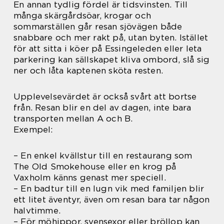
En annan tydlig fördel är tidsvinsten. Till
många skärgårdsöar, krogar och
sommarställen går resan sjövägen både
snabbare och mer rakt på, utan byten. Istället
för att sitta i köer på Essingeleden eller leta
parkering kan sällskapet kliva ombord, slå sig
ner och låta kaptenen sköta resten.
Upplevelsevärdet är också svårt att bortse
från. Resan blir en del av dagen, inte bara
transporten mellan A och B.
Exempel:
– En enkel kvällstur till en restaurang som
The Old Smokehouse eller en krog på
Vaxholm känns genast mer speciell.
– En badtur till en lugn vik med familjen blir
ett litet äventyr, även om resan bara tar någon
halvtimme.
– För möhippor, svensexor eller bröllop kan