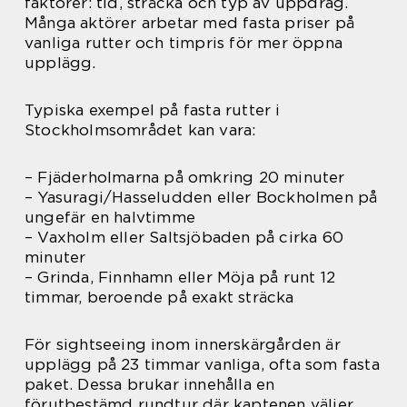
faktorer: tid, sträcka och typ av uppdrag.
Många aktörer arbetar med fasta priser på
vanliga rutter och timpris för mer öppna
upplägg.
Typiska exempel på fasta rutter i
Stockholmsområdet kan vara:
– Fjäderholmarna på omkring 20 minuter
– Yasuragi/Hasseludden eller Bockholmen på
ungefär en halvtimme
– Vaxholm eller Saltsjöbaden på cirka 60
minuter
– Grinda, Finnhamn eller Möja på runt 12
timmar, beroende på exakt sträcka
För sightseeing inom innerskärgården är
upplägg på 23 timmar vanliga, ofta som fasta
paket. Dessa brukar innehålla en
förutbestämd rundtur där kaptenen väljer