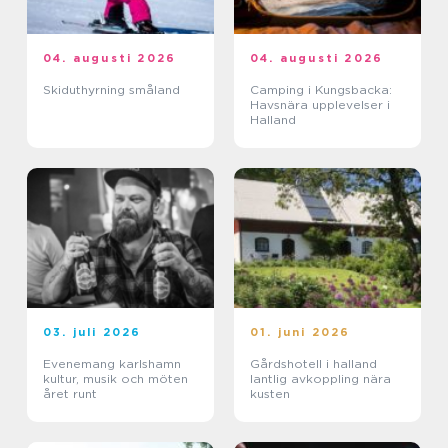
04. augusti 2026
04. augusti 2026
Skiduthyrning småland
Camping i Kungsbacka:
Havsnära upplevelser i
Halland
03. juli 2026
01. juni 2026
Evenemang karlshamn
Gårdshotell i halland
kultur, musik och möten
lantlig avkoppling nära
året runt
kusten