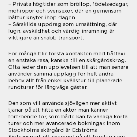
– Privata högtider som bröllop, födelsedagar,
möhippor och svensexor, där en gemensam
båttur knyter ihop dagen.
– Särskilda uppdrag som urnsättning, där
lugn, avskildhet och värdig inramning är
viktigare än snabb transport.
För många blir första kontakten med båttaxi
en enstaka resa, kanske till en skärgårdskrog.
Ofta leder den upplevelsen till att man senare
använder samma upplägg för helt andra
behov allt från enkel kvällstur till planerade
rundturer för långväga gäster.
Den som vill använda sjövägen mer aktivt
tjänar på att hitta en aktör man känner
förtroende för, som både kan ta vanliga korta
turer och mer avancerade bokningar. Inom
Stockholms skärgård är Edströms
Sjötransport ett exempel på ett företag som