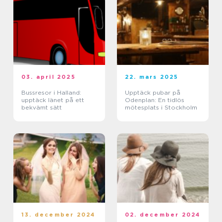
03. april 2025
22. mars 2025
Bussresor i Halland:
Upptäck pubar på
upptäck länet på ett
Odenplan: En tidlös
bekvämt sätt
mötesplats i Stockholm
13. december 2024
02. december 2024