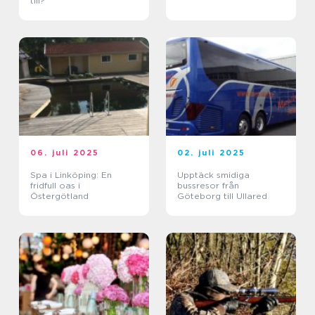
till?
06. juli 2025
02. juli 2025
Spa i Linköping: En
Upptäck smidiga
fridfull oas i
bussresor från
Östergötland
Göteborg till Ullared