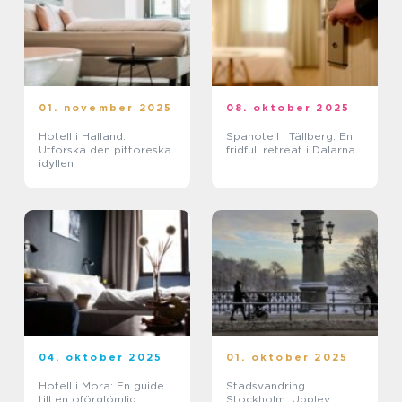
01. november 2025
08. oktober 2025
Hotell i Halland:
Spahotell i Tällberg: En
Utforska den pittoreska
fridfull retreat i Dalarna
idyllen
04. oktober 2025
01. oktober 2025
Hotell i Mora: En guide
Stadsvandring i
till en oförglömlig
Stockholm: Upplev