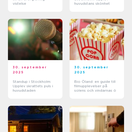
vistelse
huvudstans skönhet
30. september
30. september
2025
2025
Standup i Stockholm:
Bio Öland: en guide till
Upplev skrattets puls i
filmupplevelser på
huvudstaden
solens och vindarnas ö