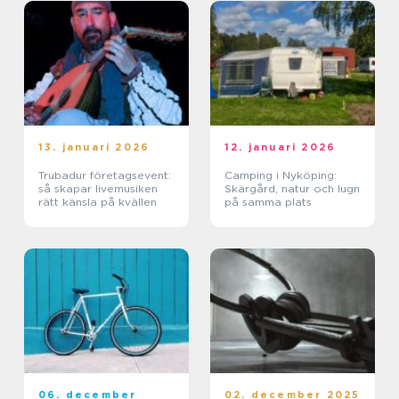
13. januari 2026
12. januari 2026
Trubadur företagsevent:
Camping i Nyköping:
så skapar livemusiken
Skärgård, natur och lugn
rätt känsla på kvällen
på samma plats
06. december
02. december 2025