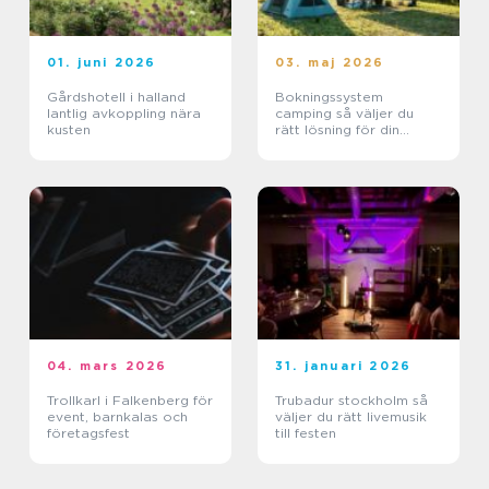
01. juni 2026
03. maj 2026
Gårdshotell i halland
Bokningssystem
lantlig avkoppling nära
camping så väljer du
kusten
rätt lösning för din
anläggning
04. mars 2026
31. januari 2026
Trollkarl i Falkenberg för
Trubadur stockholm så
event, barnkalas och
väljer du rätt livemusik
företagsfest
till festen