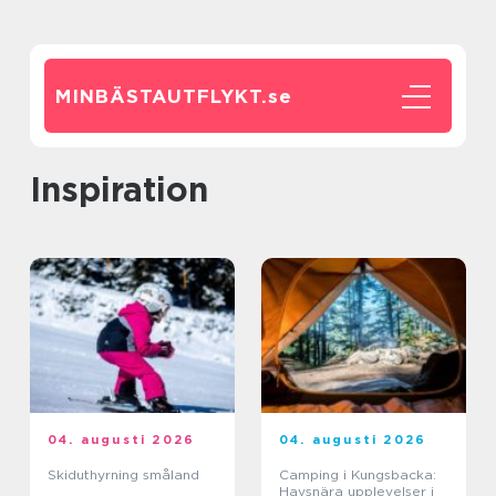
MINBÄSTAUTFLYKT.
se
inspiration
04. augusti 2026
04. augusti 2026
Skiduthyrning småland
Camping i Kungsbacka:
Havsnära upplevelser i