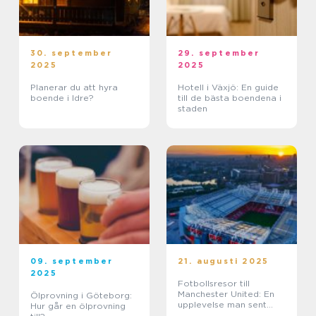
30. september
29. september
2025
2025
Planerar du att hyra
Hotell i Växjö: En guide
boende i Idre?
till de bästa boendena i
staden
09. september
21. augusti 2025
2025
Fotbollsresor till
Manchester United: En
Ölprovning i Göteborg:
upplevelse man sent
Hur går en ölprovning
glömmer