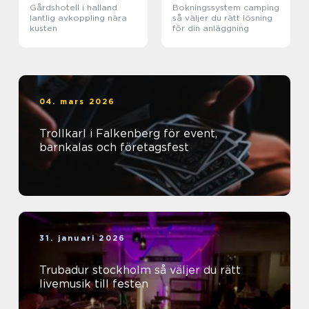
Gårdshotell i halland
Bokningssystem camping
lantlig avkoppling nära
så väljer du rätt lösning
kusten
för din anläggning
04. mars 2026
Trollkarl i Falkenberg för event,
barnkalas och företagsfest
31. januari 2026
Trubadur stockholm så väljer du rätt
livemusik till festen