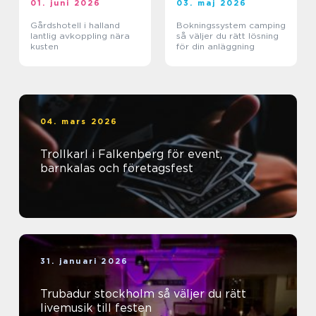
01. juni 2026
03. maj 2026
Gårdshotell i halland
Bokningssystem camping
lantlig avkoppling nära
så väljer du rätt lösning
kusten
för din anläggning
04. mars 2026
Trollkarl i Falkenberg för event,
barnkalas och företagsfest
31. januari 2026
Trubadur stockholm så väljer du rätt
livemusik till festen