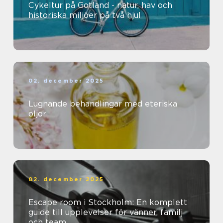
Cykeltur på Gotland - natur, hav och
historiska miljöer på två hjul
02. december 2025
Lugnande behandlingar med eteriska
oljor
02. december 2025
Escape room i Stockholm: En komplett
guide till upplevelser för vänner, familj
och team