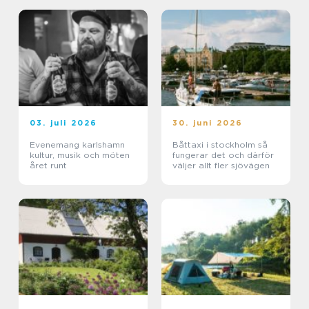
03. juli 2026
30. juni 2026
Evenemang karlshamn
Båttaxi i stockholm så
kultur, musik och möten
fungerar det och därför
året runt
väljer allt fler sjövägen