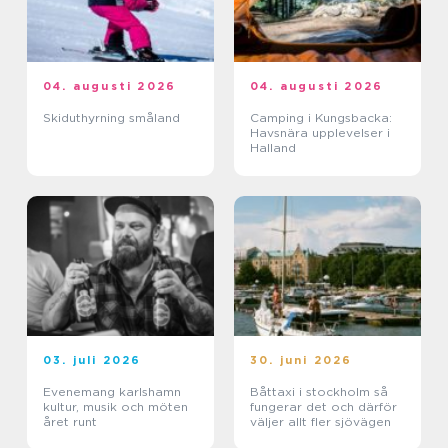
04. augusti 2026
04. augusti 2026
Skiduthyrning småland
Camping i Kungsbacka:
Havsnära upplevelser i
Halland
03. juli 2026
30. juni 2026
Evenemang karlshamn
Båttaxi i stockholm så
kultur, musik och möten
fungerar det och därför
året runt
väljer allt fler sjövägen