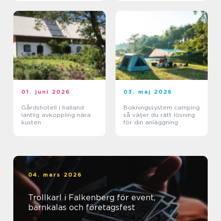
01. juni 2026
03. maj 2026
Gårdshotell i halland
Bokningssystem camping
lantlig avkoppling nära
så väljer du rätt lösning
kusten
för din anläggning
04. mars 2026
Trollkarl i Falkenberg för event,
barnkalas och företagsfest