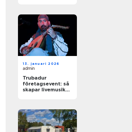
livemusik till
festen
13. januari 2026
admin
Trubadur
företagsevent: så
skapar livemusiken
rätt känsla på
kvällen