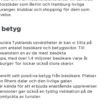
 storstäder som Berlin och Hamburg livliga
auranger, klubbar och shopping för dem som
velse.
h betyg
ulära Tysklands sevärdheter är kan vi titta på
som antalet besökare och betygssidor. Till
hwanstein en av de mest besökta
opa, med över 1,4 miljoner besökare varje år.
urger Tor lockar också stora skaror.
rellt sett positiva betyg från besökare. Platser
n Rhens dalar och den livliga gatan
r kända för att erbjuda enastående upplevelser.
censioner ger också en tydlig indikation på de
mtyckta av turister.