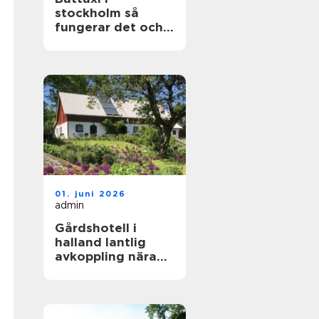
stockholm så
fungerar det och
därför väljer allt
fler sjövägen
01. juni 2026
admin
Gårdshotell i
halland lantlig
avkoppling nära
kusten