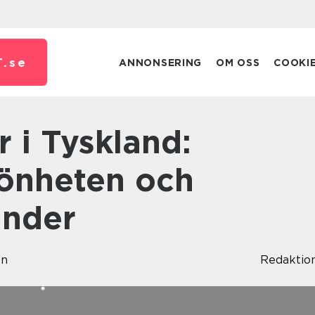
.
se
ANNONSERING
OM OSS
COOKI
önheten och
under
en
Redaktio