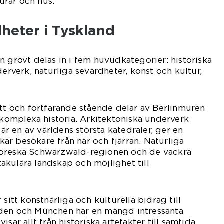
rar och hus.
heter i Tyskland
n grovt delas in i fem huvudkategorier: historiska
derverk, naturliga sevärdheter, konst och kultur,
ott och fortfarande stående delar av Berlinmuren
s komplexa historia. Arkitektoniska underverk
 en av världens största katedraler, ger en
r besökare från när och fjärran. Naturliga
toreska Schwarzwald-regionen och de vackra
kulära landskap och möjlighet till
 sitt konstnärliga och kulturella bidrag till
den och München har en mängd intressanta
sar allt från historiska artefakter till samtida