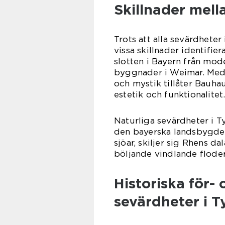
Skillnader mell
Trots att alla sevärdheter
vissa skillnader identifier
slotten i Bayern från mo
byggnader i Weimar. Meda
och mystik tillåter Bauha
estetik och funktionalitet
Naturliga sevärdheter i Ty
den bayerska landsbygden
sjöar, skiljer sig Rhens 
böljande vindlande floder
Historiska för-
sevärdheter i T