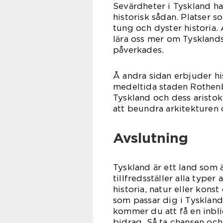
Sevärdheter i Tyskland ha
historisk sådan. Platser 
tung och dyster historia. 
lära oss mer om Tyskland
påverkades.
Å andra sidan erbjuder hi
medeltida staden Rothenb
Tyskland och dess aristokr
att beundra arkitekturen 
Avslutning
Tyskland är ett land som 
tillfredsställer alla type
historia, natur eller konst
som passar dig i Tyskland
kommer du att få en inblic
bidrag. Så ta chansen och