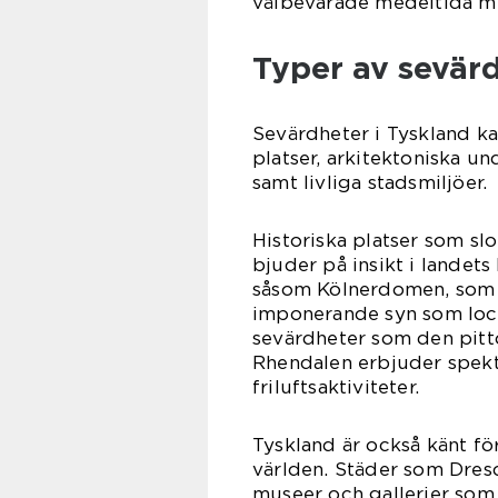
välbevarade medeltida mu
Typer av sevärd
Sevärdheter i Tyskland ka
platser, arkitektoniska un
samt livliga stadsmiljöer.
Historiska platser som sl
bjuder på insikt i landet
såsom Kölnerdomen, som är
imponerande syn som locka
sevärdheter som den pit
Rhendalen erbjuder spekta
friluftsaktiviteter.
Tyskland är också känt för
världen. Städer som Dres
museer och gallerier som vi