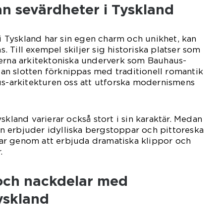
an sevärdheter i Tyskland
 i Tyskland har sin egen charm och unikhet, kan
as. Till exempel skiljer sig historiska platser som
derna arkitektoniska underverk som Bauhaus-
n slotten förknippas med traditionell romantik
us-arkitekturen oss att utforska modernismens
.
skland varierar också stort i sin karaktär. Medan
 erbjuder idylliska bergstoppar och pittoreska
dalar genom att erbjuda dramatiska klippor och
.
 och nackdelar med
yskland