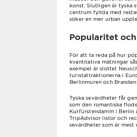
konst. Slutligen är tyska
centrum fyllda med rest
söker en mer urban upple
Popularitet oc
För att ta reda på hur pop
kvantitativa mätningar så
exempel är slottet Neusc
turistattraktionerna i Eur
Berlinmuren och Brandenb
Tyska sevärdheter får gene
som den romantiska flode
Kurfürstendamm i Berlin ä
TripAdvisor listor och re
sevärdheter som är mest o