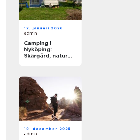
12. januari 2026
admin
Camping i
Nyköping:
Skärgård, natur
och lugn på
samma plats
19. december 2025
admin