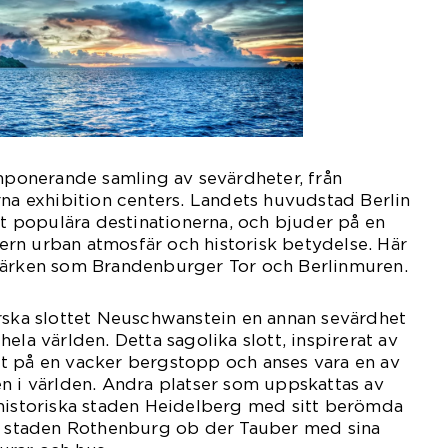
imponerande samling av sevärdheter, från
rna exhibition centers. Landets huvudstad Berlin
est populära destinationerna, och bjuder på en
rn urban atmosfär och historisk betydelse. Här
märken som Brandenburger Tor och Berlinmuren.
rska slottet Neuschwanstein en annan sevärdhet
ela världen. Detta sagolika slott, inspirerat av
t på en vacker bergstopp och anses vara en av
n i världen. Andra platser som uppskattas av
 historiska staden Heidelberg med sitt berömda
ka staden Rothenburg ob der Tauber med sina