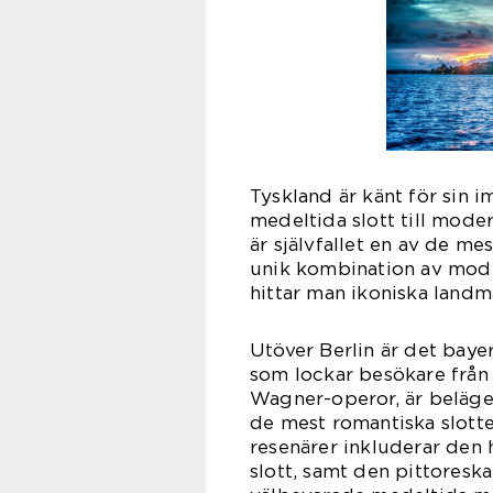
Tyskland är känt för sin 
medeltida slott till mode
är självfallet en av de m
unik kombination av mode
hittar man ikoniska land
Utöver Berlin är det baye
som lockar besökare från h
Wagner-operor, är beläge
de mest romantiska slotte
resenärer inkluderar den
slott, samt den pittores