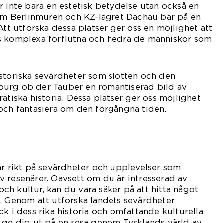
r inte bara en estetisk betydelse utan också en
som Berlinmuren och KZ-lägret Dachau bär på en
Att utforska dessa platser ger oss en möjlighet att
s komplexa förflutna och hedra de människor som
storiska sevärdheter som slotten och den
urg ob der Tauber en romantiserad bild av
atiska historia. Dessa platser ger oss möjlighet
och fantasiera om den förgångna tiden.
är rikt på sevärdheter och upplevelser som
r av resenärer. Oavsett om du är intresserad av
 och kultur, kan du vara säker på att hitta något
. Genom att utforska landets sevärdheter
k i dess rika historia och omfattande kulturella
 ge dig ut på en resa genom Tysklands värld av