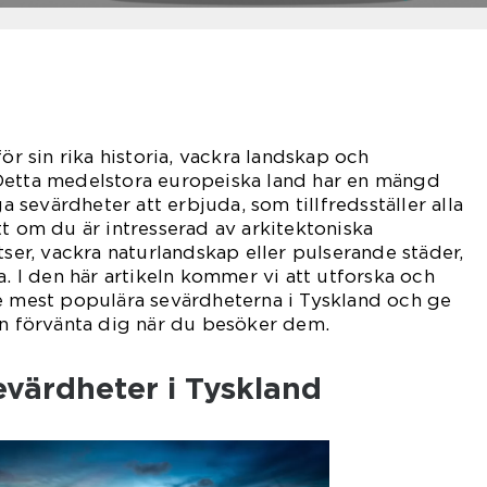
för sin rika historia, vackra landskap och
Detta medelstora europeiska land har en mängd
sevärdheter att erbjuda, som tillfredsställer alla
tt om du är intresserad av arkitektoniska
tser, vackra naturlandskap eller pulserande städer,
a. I den här artikeln kommer vi att utforska och
e mest populära sevärdheterna i Tyskland och ge
an förvänta dig när du besöker dem.
evärdheter i Tyskland