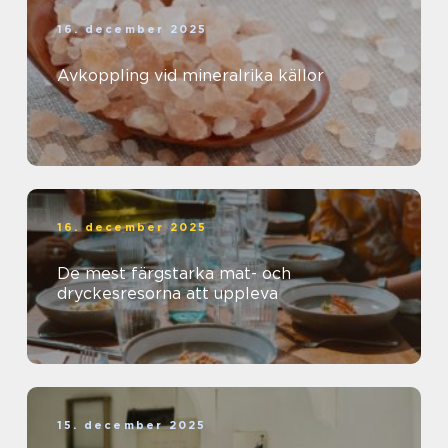
16. december 2025
Avkoppling vid mineralrika källor
16. december 2025
De mest färgstarka mat- och
dryckesresorna att uppleva
15. december 2025