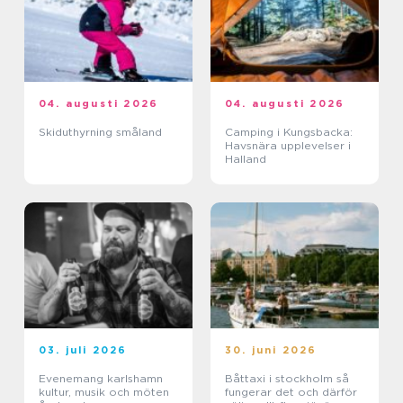
04. augusti 2026
04. augusti 2026
Skiduthyrning småland
Camping i Kungsbacka:
Havsnära upplevelser i
Halland
03. juli 2026
30. juni 2026
Evenemang karlshamn
Båttaxi i stockholm så
kultur, musik och möten
fungerar det och därför