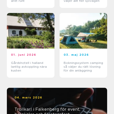
året runt
väljer allt fler sjövägen
01. juni 2026
03. maj 2026
Gårdshotell i halland
Bokningssystem camping
lantlig avkoppling nära
så väljer du rätt lösning
kusten
för din anläggning
04. mars 2026
Trollkarl i Falkenberg för event,