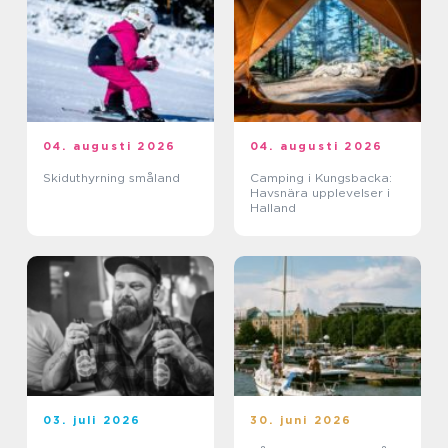
04. augusti 2026
04. augusti 2026
Skiduthyrning småland
Camping i Kungsbacka:
Havsnära upplevelser i
Halland
03. juli 2026
30. juni 2026