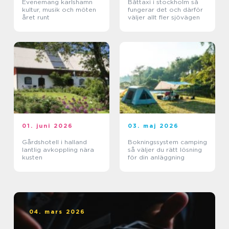
Evenemang karlshamn
Båttaxi i stockholm så
kultur, musik och möten
fungerar det och därför
året runt
väljer allt fler sjövägen
01. juni 2026
03. maj 2026
Gårdshotell i halland
Bokningssystem camping
lantlig avkoppling nära
så väljer du rätt lösning
kusten
för din anläggning
04. mars 2026