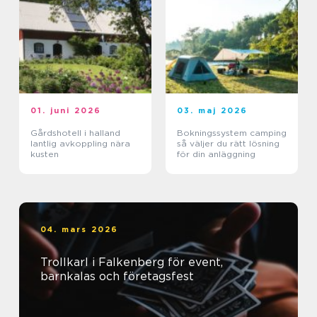
01. juni 2026
03. maj 2026
Gårdshotell i halland
Bokningssystem camping
lantlig avkoppling nära
så väljer du rätt lösning
kusten
för din anläggning
04. mars 2026
Trollkarl i Falkenberg för event,
barnkalas och företagsfest