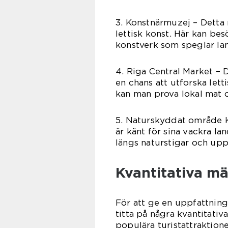
3. Konstnärmuzej – Detta 
lettisk konst. Här kan be
konstverk som speglar land
4. Riga Central Market – 
en chans att utforska let
kan man prova lokal mat 
5. Naturskyddat område 
är känt för sina vackra l
längs naturstigar och up
Kvantitativa m
För att ge en uppfattning
titta på några kvantitativ
populära turistattraktio