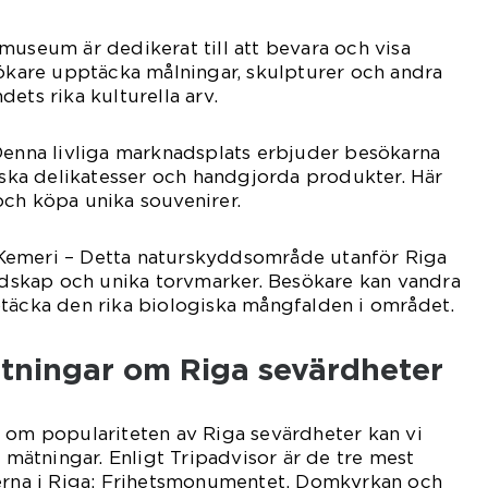
museum är dedikerat till att bevara och visa
sökare upptäcka målningar, skulpturer och andra
ets rika kulturella arv.
Denna livliga marknadsplats erbjuder besökarna
tiska delikatesser och handgjorda produkter. Här
och köpa unika souvenirer.
Kemeri – Detta naturskyddsområde utanför Riga
andskap och unika torvmarker. Besökare kan vandra
ptäcka den rika biologiska mångfalden i området.
ätningar om Riga sevärdheter
 om populariteten av Riga sevärdheter kan vi
a mätningar. Enligt Tripadvisor är de tre mest
nerna i Riga: Frihetsmonumentet, Domkyrkan och