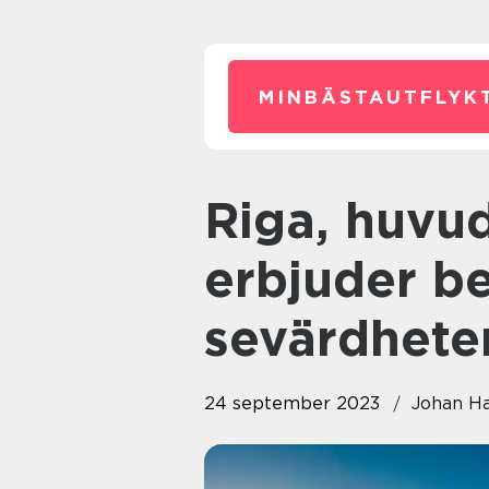
MINBÄSTAUTFLYKT
Riga, huvudstaden i Lettland,
erbjuder b
sevärdheter
24 september 2023
Johan H