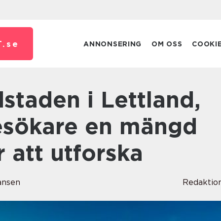
.
se
ANNONSERING
OM OSS
COOKI
esökare en mängd
 att utforska
ansen
Redaktio