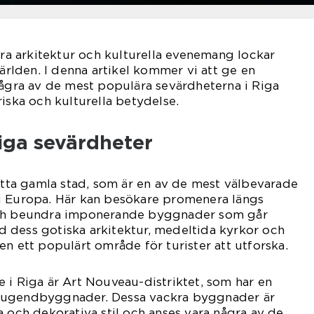
ckra arkitektur och kulturella evenemang lockar
världen. I denna artikel kommer vi att ge en
några av de mest populära sevärdheterna i Riga
riska och kulturella betydelse.
iga sevärdheter
kötta gamla stad, som är en av de mest välbevarade
i Europa. Här kan besökare promenera längs
och beundra imponerande byggnader som går
Med dess gotiska arkitektur, medeltida kyrkor och
en ett populärt område för turister att utforska.
 i Riga är Art Nouveau-distriktet, som har en
jugendbyggnader. Dessa vackra byggnader är
a och dekorativa stil och anses vara några av de