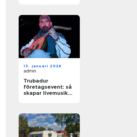
livemusik till
festen
13. januari 2026
admin
Trubadur
företagsevent: så
skapar livemusiken
rätt känsla på
kvällen