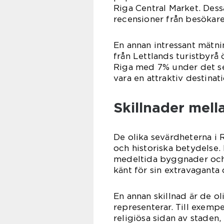
Riga Central Market. Dess
recensioner från besökare
En annan intressant mätnin
från Lettlands turistbyrå 
Riga med 7% under det sen
vara en attraktiv destinati
Skillnader mell
De olika sevärdheterna i Ri
och historiska betydelse.
medeltida byggnader och 
känt för sin extravaganta 
En annan skillnad är de o
representerar. Till exem
religiösa sidan av staden,