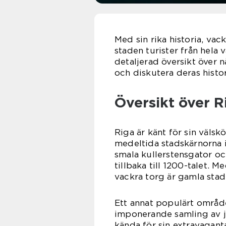
Med sin rika historia, va
staden turister från hela 
detaljerad översikt över 
och diskutera deras histo
Översikt över R
Riga är känt för sin väls
medeltida stadskärnorna 
smala kullerstensgator 
tillbaka till 1200-talet. 
vackra torg är gamla stad
Ett annat populärt område
imponerande samling av 
kända för sin extravagant