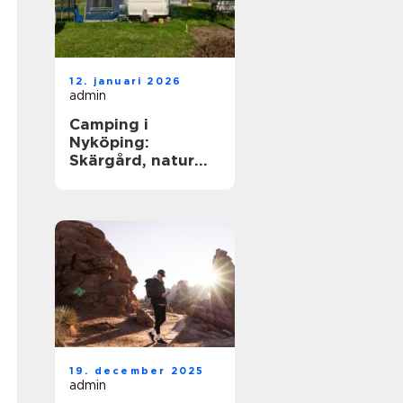
12. januari 2026
admin
Camping i
Nyköping:
Skärgård, natur
och lugn på
samma plats
19. december 2025
admin