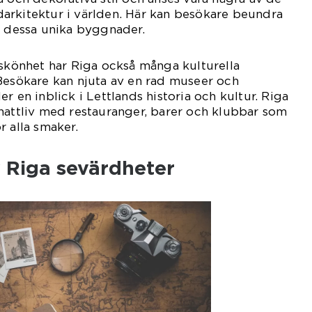
arkitektur i världen. Här kan besökare beundra
i dessa unika byggnader.
 skönhet har Riga också många kulturella
Besökare kan njuta av en rad museer och
r en inblick i Lettlands historia och kultur. Riga
nattliv med restauranger, barer och klubbar som
r alla smaker.
v Riga sevärdheter