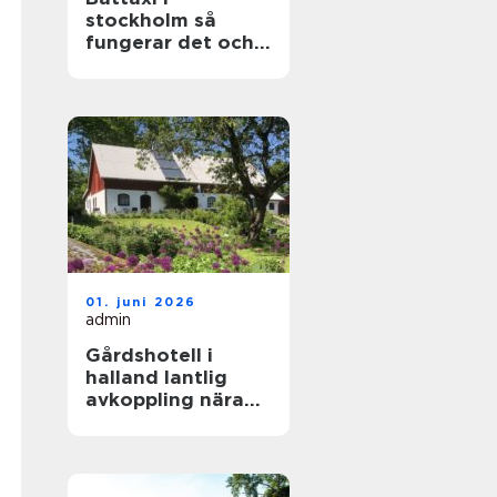
stockholm så
fungerar det och
därför väljer allt
fler sjövägen
01. juni 2026
admin
Gårdshotell i
halland lantlig
avkoppling nära
kusten