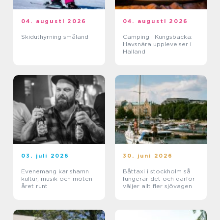
04. augusti 2026
04. augusti 2026
Skiduthyrning småland
Camping i Kungsbacka:
Havsnära upplevelser i
Halland
03. juli 2026
30. juni 2026
Evenemang karlshamn
Båttaxi i stockholm så
kultur, musik och möten
fungerar det och därför
året runt
väljer allt fler sjövägen