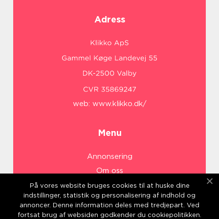
Adress
web:
www.klikko.dk/
Menu
Annonsering
Om oss
Cookies
På vores website bruges cookies til at huske dine
indstillinger, statistik og personalisering af indhold og
Kontakta oss
annoncer. Denne information deles med tredjepart. Ved
Sitemap
fortsat brug af websiden godkender du cookiepolitikken.