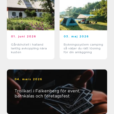
01. juni 2026
03. maj 2026
Gårdshotell i halland
Bokningssystem camping
lantlig avkoppling nära
så väljer du rätt lösning
kusten
för din anläggning
04. mars 2026
Trollkarl i Falkenberg för event,
barnkalas och företagsfest