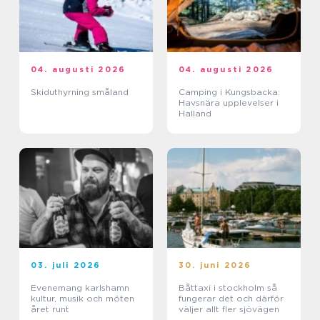
04. augusti 2026
04. augusti 2026
Skiduthyrning småland
Camping i Kungsbacka:
Havsnära upplevelser i
Halland
03. juli 2026
30. juni 2026
Evenemang karlshamn
Båttaxi i stockholm så
kultur, musik och möten
fungerar det och därför
året runt
väljer allt fler sjövägen