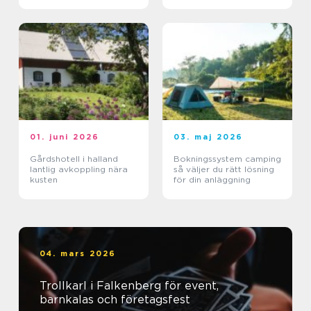
01. juni 2026
03. maj 2026
Gårdshotell i halland
Bokningssystem camping
lantlig avkoppling nära
så väljer du rätt lösning
kusten
för din anläggning
04. mars 2026
Trollkarl i Falkenberg för event,
barnkalas och företagsfest