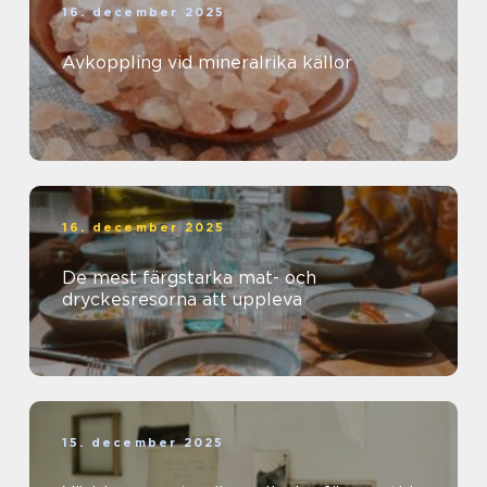
16. december 2025
Avkoppling vid mineralrika källor
16. december 2025
De mest färgstarka mat- och
dryckesresorna att uppleva
15. december 2025