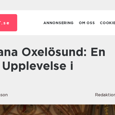
.
se
ANNONSERING
OM OSS
COOKI
Upplevelse i
sson
Redaktio