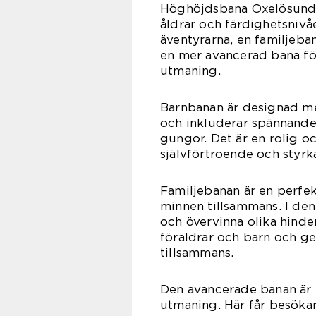
Höghöjdsbana Oxelösund er
åldrar och färdighetsnivå
äventyrarna, en familjeban
en mer avancerad bana för
utmaning.
Barnbanan är designad me
och inkluderar spännande
gungor. Det är en rolig 
självförtroende och styrk
Familjebanan är en perfekt
minnen tillsammans. I den 
och övervinna olika hinde
föräldrar och barn och ge
tillsammans.
Den avancerade banan är f
utmaning. Här får besökar