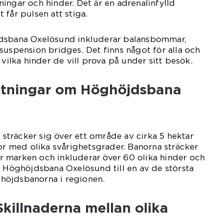
ingar och hinder. Det är en adrenalinfylld
 får pulsen att stiga.
jdsbana Oxelösund inkluderar balansbommar,
suspension bridges. Det finns något för alla och
 vilka hinder de vill prova på under sitt besök.
ätningar om Höghöjdsbana
träcker sig över ett område av cirka 5 hektar
nor med olika svårighetsgrader. Banorna sträcker
ver marken och inkluderar över 60 olika hinder och
r Höghöjdsbana Oxelösund till en av de största
höjdsbanorna i regionen.
killnaderna mellan olika