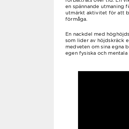
förbättrats över tid. En 
en spännande utmaning fö
utmärkt aktivitet för att b
förmåga.
En nackdel med höghöjdsb
som lider av höjdskräck ell
medveten om sina egna be
egen fysiska och mentala