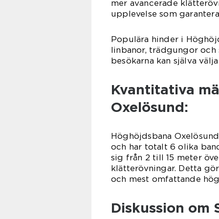
mer avancerade klätterövn
upplevelse som garanterat
Populära hinder i Höghö
linbanor, trädgungor och 
besökarna kan själva välja
Kvantitativa m
Oxelösund:
Höghöjdsbana Oxelösund s
och har totalt 6 olika ba
sig från 2 till 15 meter ö
klätterövningar. Detta gö
och mest omfattande hög
Diskussion om S