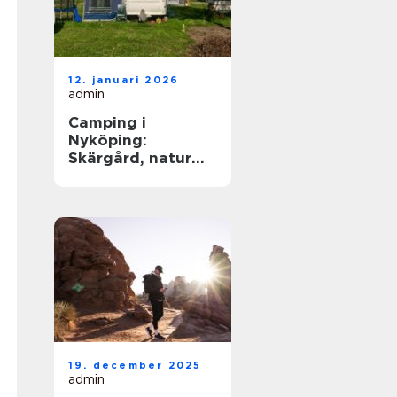
12. januari 2026
admin
Camping i
Nyköping:
Skärgård, natur
och lugn på
samma plats
19. december 2025
admin