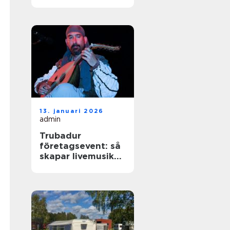
livemusik till
festen
13. januari 2026
admin
Trubadur
företagsevent: så
skapar livemusiken
rätt känsla på
kvällen