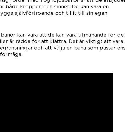
viktig fördel med höghöjdsbanor är att de erbjuder
r både kroppen och sinnet. De kan vara en
ygga självförtroende och tillit till sin egen
anor kan vara att de kan vara utmanande för de
er är rädda för att klättra. Det är viktigt att vara
gränsningar och att välja en bana som passar ens
 förmåga.