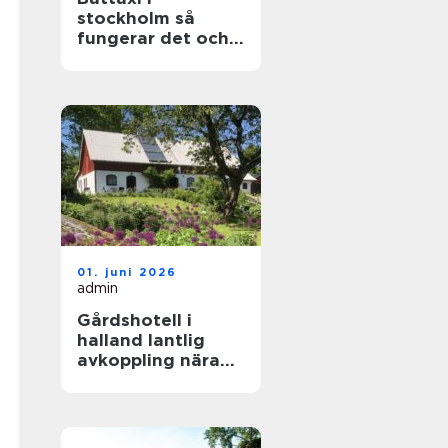
stockholm så
fungerar det och
därför väljer allt
fler sjövägen
01. juni 2026
admin
Gårdshotell i
halland lantlig
avkoppling nära
kusten