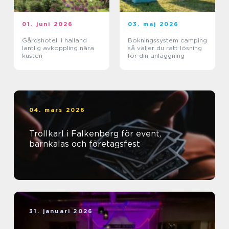
01. juni 2026
03. maj 2026
Gårdshotell i halland
Bokningssystem camping
lantlig avkoppling nära
så väljer du rätt lösning
kusten
för din anläggning
04. mars 2026
Trollkarl i Falkenberg för event,
barnkalas och företagsfest
31. januari 2026