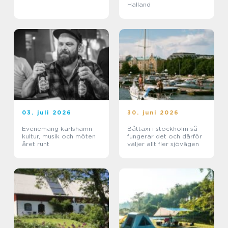
Halland
03. juli 2026
30. juni 2026
Evenemang karlshamn
Båttaxi i stockholm så
kultur, musik och möten
fungerar det och därför
året runt
väljer allt fler sjövägen