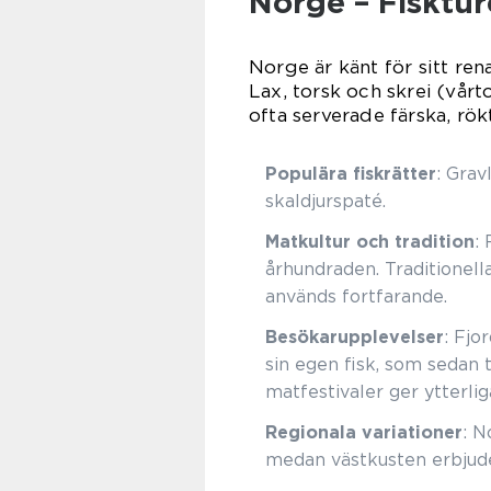
Norge – Fiskture
Norge är känt för sitt ren
Lax, torsk och skrei (vår
ofta serverade färska, rökt
Populära fiskrätter
: Grav
skaldjurspaté.
Matkultur och tradition
:
århundraden. Traditionel
används fortfarande.
Besökarupplevelser
: Fjo
sin egen fisk, som sedan 
matfestivaler ger ytterli
Regionala variationer
: N
medan västkusten erbjuder