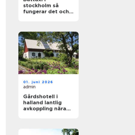
stockholm så
fungerar det och
därför väljer allt
fler sjövägen
01. juni 2026
admin
Gårdshotell i
halland lantlig
avkoppling nära
kusten