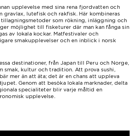
nnan upplevelse med sina rena fjordvatten och
om gravlax, lutefisk och rakfisk. Här kombineras
 tillagningsmetoder som rökning, inläggning och
er möjlighet till fisketurer där man kan fånga sin
gas av lokala kockar. Matfestivaler och
igare smakupplevelser och en inblick i norsk
ssa destinationer, från Japan till Peru och Norge,
smak, kultur och tradition. Att prova sushi,
bär mer än att äta; det är en chans att uppleva
djupet. Genom att besöka lokala marknader, delta
onala specialiteter blir varje måltid en
ronomisk upplevelse.