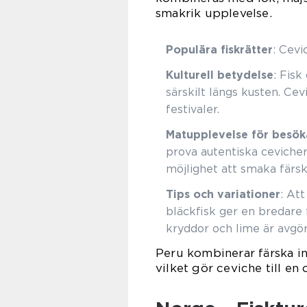
smakrik upplevelse.
Populära fiskrätter
: Cevi
Kulturell betydelse
: Fisk
särskilt längs kusten. Cev
festivaler.
Matupplevelse för besök
prova autentiska ceviche
möjlighet att smaka färska
Tips och variationer
: Att
bläckfisk ger en bredare 
kryddor och lime är avgö
Peru kombinerar färska i
vilket gör ceviche till e