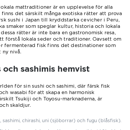
lokala mattraditioner är en upplevelse för alla
e finns det särskilt många exotiska rätter att prova
rsk sushi i Japan till kryddstarka cevicher i Peru,
ka smaker som speglar kultur, historia och lokala
 dessa rätter är inte bara en gastronomisk resa,
tt förstå lokala seder och traditioner. Oavsett om
ler fermenterad fisk finns det destinationer som
t ny nivå.
 och sashimis hemvist
rlden för sin sushi och sashimi, där färsk fisk
och wasabi för att skapa en harmonisk
rskilt Tsukiji och Toyosu-marknaderna, är
och skaldjur.
ri, sashimi, chirashi, uni (sjöborrar) och fugu (blåsfisk).