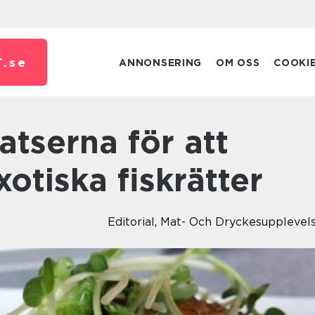
.
se
ANNONSERING
OM OSS
COOKI
otiska fiskrätter
Editorial
,
Mat- Och Dryckesupplevel