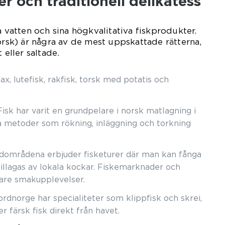
r och traditionell delikatess
a vatten och sina högkvalitativa fiskprodukter.
torsk) är några av de mest uppskattade rätterna,
 eller saltade.
lax, lutefisk, rakfisk, torsk med potatis och
 Fisk har varit en grundpelare i norsk matlagning i
la metoder som rökning, inläggning och torkning
rdområdena erbjuder fisketurer där man kan fånga
tillagas av lokala kockar. Fiskemarknader och
gare smakupplevelser.
ordnorge har specialiteter som klippfisk och skrei,
 färsk fisk direkt från havet.