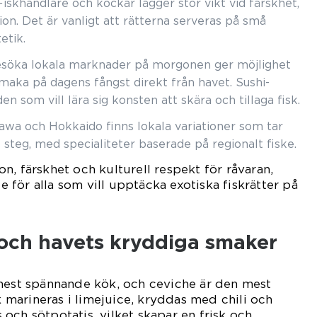
 Fiskhandlare och kockar lägger stor vikt vid färskhet,
ion. Det är vanligt att rätterna serveras på små
etik.
esöka lokala marknader på morgonen ger möjlighet
smaka på dagens fångst direkt från havet. Sushi-
en som vill lära sig konsten att skära och tillaga fisk.
nawa och Hokkaido finns lokala variationer som tar
t steg, med specialiteter baserade på regionalt fiske.
n, färskhet och kulturell respekt för råvaran,
te för alla som vill upptäcka exotiska fiskrätter på
 och havets kryddiga smaker
 mest spännande kök, och ceviche är den mest
sk marineras i limejuice, kryddas med chili och
och sötpotatis, vilket skapar en frisk och