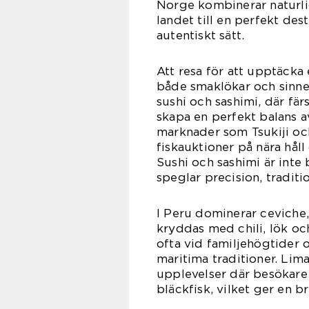
Norge kombinerar naturlig
landet till en perfekt dest
autentiskt sätt.
Att resa för att upptäcka 
både smaklökar och sinne
sushi och sashimi, där fär
skapa en perfekt balans 
marknader som Tsukiji oc
fiskauktioner på nära hål
Sushi och sashimi är inte
speglar precision, traditi
I Peru dominerar ceviche, 
kryddas med chili, lök och
ofta vid familjehögtider o
maritima traditioner. Li
upplevelser där besökare 
bläckfisk, vilket ger en b