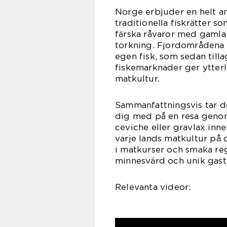
Norge erbjuder en helt a
traditionella fiskrätter s
färska råvaror med gamla
torkning. Fjordområdena g
egen fisk, som sedan tilla
fiskemarknader ger ytterl
matkultur.
Sammanfattningsvis tar de
dig med på en resa genom 
ceviche eller gravlax inne
varje lands matkultur på 
i matkurser och smaka regi
minnesvärd och unik gast
Relevanta videor: