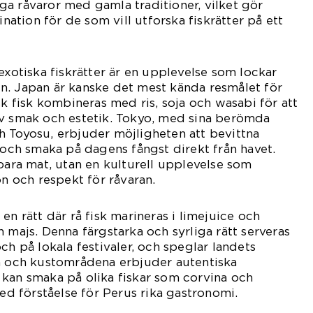
a råvaror med gamla traditioner, vilket gör
ination för de som vill utforska fiskrätter på ett
exotiska fiskrätter är en upplevelse som lockar
n. Japan är kanske det mest kända resmålet för
sk fisk kombineras med ris, soja och wasabi för att
av smak och estetik. Tokyo, med sina berömda
h Toyosu, erbjuder möjligheten att bevittna
l och smaka på dagens fångst direkt från havet.
 bara mat, utan en kulturell upplevelse som
on och respekt för råvaran.
en rätt där rå fisk marineras i limejuice och
 majs. Denna färgstarka och syrliga rätt serveras
ch på lokala festivaler, och speglar landets
ma och kustområdena erbjuder autentiska
kan smaka på olika fiskar som corvina och
red förståelse för Perus rika gastronomi.