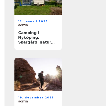
12. januari 2026
admin
Camping i
Nyköping:
Skärgård, natur
och lugn på
samma plats
19. december 2025
admin