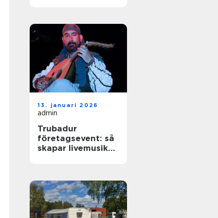
livemusik till
festen
13. januari 2026
admin
Trubadur
företagsevent: så
skapar livemusiken
rätt känsla på
kvällen