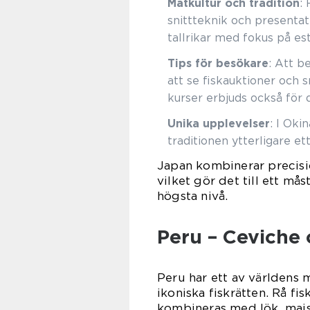
Matkultur och tradition
:
snittteknik och presentat
tallrikar med fokus på est
Tips för besökare
: Att b
att se fiskauktioner och 
kurser erbjuds också för d
Unika upplevelser
: I Oki
traditionen ytterligare et
Japan kombinerar precisio
vilket gör det till ett mås
högsta nivå.
Peru – Ceviche
Peru har ett av världens
ikoniska fiskrätten. Rå fi
kombineras med lök, majs 