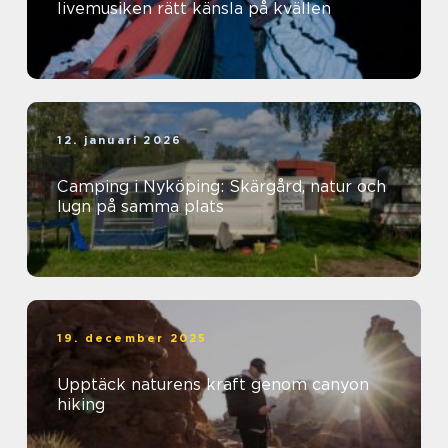
livemusiken rätt känsla på kvällen
12. januari 2026
Camping i Nyköping: Skärgård, natur och
lugn på samma plats
19. december 2025
Upptäck naturens kraft genom canyon
hiking