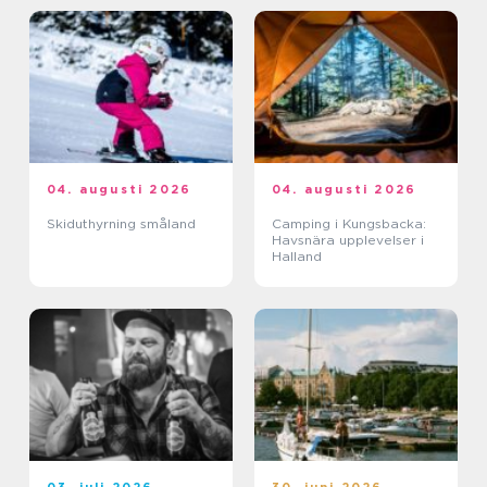
04. augusti 2026
04. augusti 2026
Skiduthyrning småland
Camping i Kungsbacka:
Havsnära upplevelser i
Halland