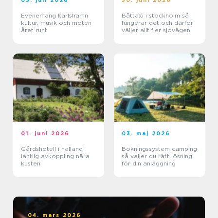
03. juli 2026
30. juni 2026
Evenemang karlshamn
Båttaxi i stockholm så
kultur, musik och möten
fungerar det och därför
året runt
väljer allt fler sjövägen
01. juni 2026
03. maj 2026
Gårdshotell i halland
Bokningssystem camping
lantlig avkoppling nära
så väljer du rätt lösning
kusten
för din anläggning
04. mars 2026