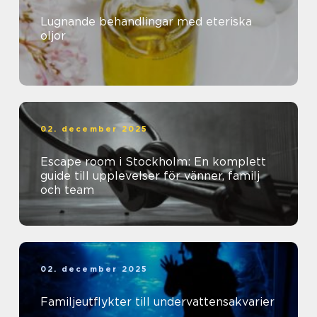
Lugnande behandlingar med eteriska
oljor
02. december 2025
Escape room i Stockholm: En komplett
guide till upplevelser för vänner, familj
och team
02. december 2025
Familjeutflykter till undervattensakvarier