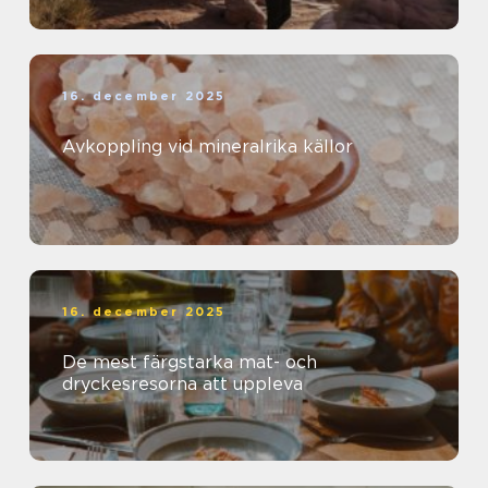
16. december 2025
Avkoppling vid mineralrika källor
16. december 2025
De mest färgstarka mat- och
dryckesresorna att uppleva