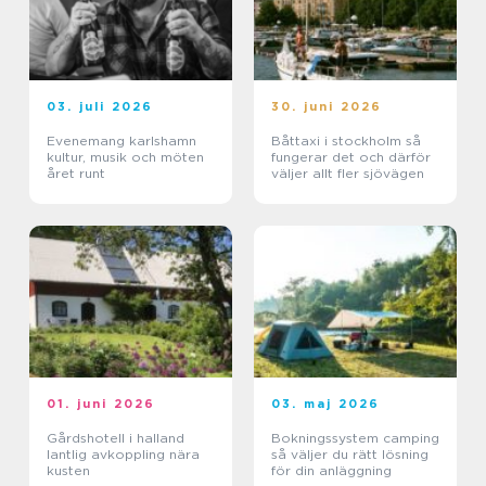
03. juli 2026
30. juni 2026
Evenemang karlshamn
Båttaxi i stockholm så
kultur, musik och möten
fungerar det och därför
året runt
väljer allt fler sjövägen
01. juni 2026
03. maj 2026
Gårdshotell i halland
Bokningssystem camping
lantlig avkoppling nära
så väljer du rätt lösning
kusten
för din anläggning