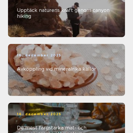
Upptäck naturens kraft genom canyon
hiking
16. december 2025
Avkoppling vid mineralrika källor
16. december 2025
De mest färgstarka mat- och