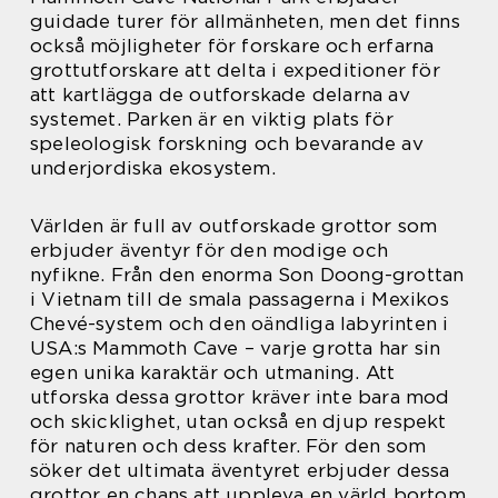
guidade turer för allmänheten, men det finns
också möjligheter för forskare och erfarna
grottutforskare att delta i expeditioner för
att kartlägga de outforskade delarna av
systemet. Parken är en viktig plats för
speleologisk forskning och bevarande av
underjordiska ekosystem.
Världen är full av outforskade grottor som
erbjuder äventyr för den modige och
nyfikne. Från den enorma Son Doong-grottan
i Vietnam till de smala passagerna i Mexikos
Chevé-system och den oändliga labyrinten i
USA:s Mammoth Cave – varje grotta har sin
egen unika karaktär och utmaning. Att
utforska dessa grottor kräver inte bara mod
och skicklighet, utan också en djup respekt
för naturen och dess krafter. För den som
söker det ultimata äventyret erbjuder dessa
grottor en chans att uppleva en värld bortom