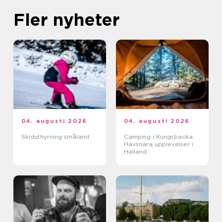
Fler nyheter
04. augusti 2026
04. augusti 2026
Skiduthyrning småland
Camping i Kungsbacka:
Havsnära upplevelser i
Halland