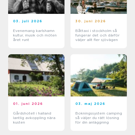
03. juli 2026
30. juni 2026
Evenemang karlshamn
Båttaxi i stockholm så
kultur, musik och möten
fungerar det och därför
året runt
väljer allt fler sjövägen
01. juni 2026
03. maj 2026
Gårdshotell i halland
Bokningssystem camping
lantlig avkoppling nära
så väljer du rätt lösning
kusten
för din anläggning