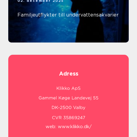
02. december 2025
Familjeutflykter till undervattensakvarier
Adress
web:
www.klikko.dk/