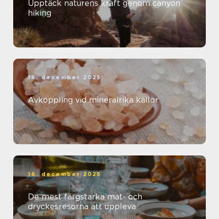
Upptäck naturens kraft genom canyon
hiking
16. december 2025
Avkoppling vid mineralrika källor
16. december 2025
De mest färgstarka mat- och
dryckesresorna att uppleva