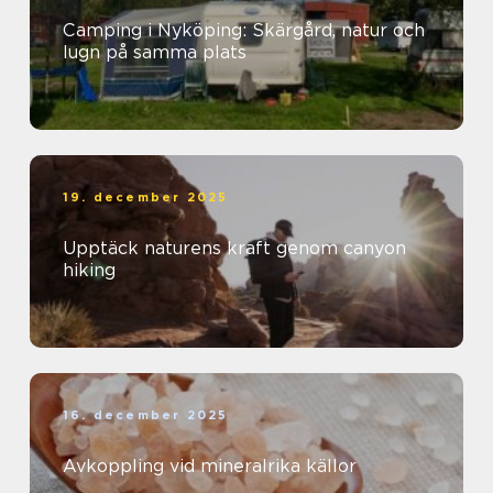
Camping i Nyköping: Skärgård, natur och
lugn på samma plats
19. december 2025
Upptäck naturens kraft genom canyon
hiking
16. december 2025
Avkoppling vid mineralrika källor