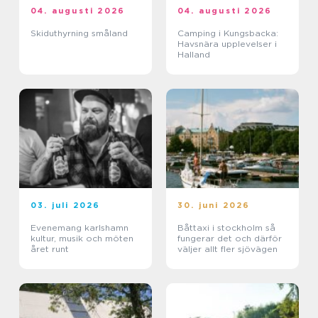
04. augusti 2026
04. augusti 2026
Skiduthyrning småland
Camping i Kungsbacka:
Havsnära upplevelser i
Halland
03. juli 2026
30. juni 2026
Evenemang karlshamn
Båttaxi i stockholm så
kultur, musik och möten
fungerar det och därför
året runt
väljer allt fler sjövägen