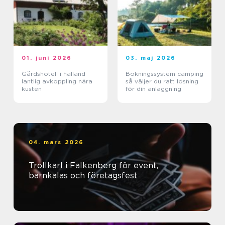
01. juni 2026
03. maj 2026
Gårdshotell i halland
Bokningssystem camping
lantlig avkoppling nära
så väljer du rätt lösning
kusten
för din anläggning
04. mars 2026
Trollkarl i Falkenberg för event,
barnkalas och företagsfest