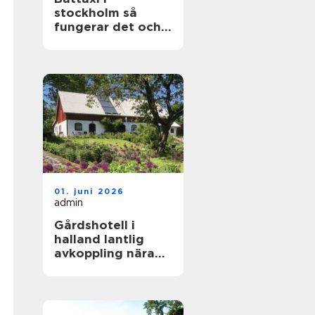
stockholm så
fungerar det och
därför väljer allt
fler sjövägen
01. juni 2026
admin
Gårdshotell i
halland lantlig
avkoppling nära
kusten