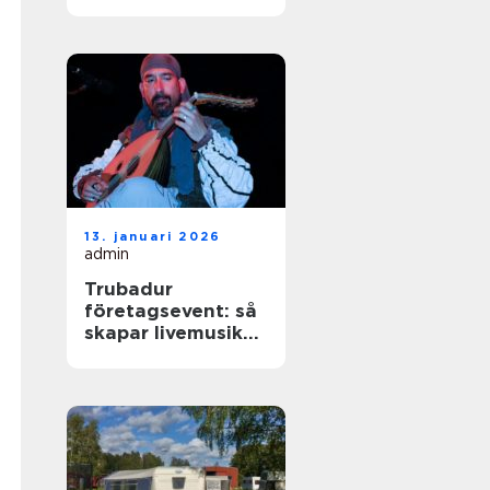
livemusik till
festen
13. januari 2026
admin
Trubadur
företagsevent: så
skapar livemusiken
rätt känsla på
kvällen