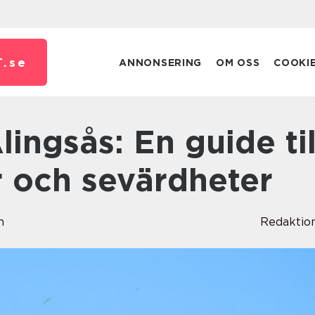
.
se
ANNONSERING
OM OSS
COOKI
r och sevärdheter
n
Redaktio