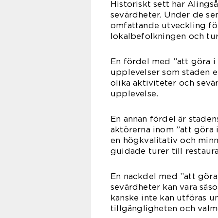
Historiskt sett har Alings
sevärdheter. Under de se
omfattande utveckling för
lokalbefolkningen och turi
En fördel med ”att göra i
upplevelser som staden e
olika aktiviteter och sev
upplevelse.
En annan fördel är stadens
aktörerna inom ”att göra i
en högkvalitativ och minn
guidade turer till restaur
En nackdel med ”att göra i
sevärdheter kan vara säs
kanske inte kan utföras u
tillgängligheten och valm