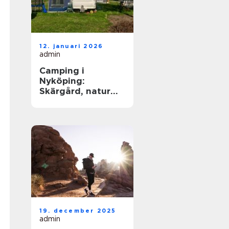
12. januari 2026
admin
Camping i
Nyköping:
Skärgård, natur
och lugn på
samma plats
19. december 2025
admin