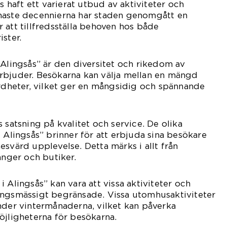
ås haft ett varierat utbud av aktiviteter och
naste decennierna har staden genomgått en
 att tillfredsställa behoven hos både
ster.
 Alingsås” är den diversitet och rikedom av
rbjuder. Besökarna kan välja mellan en mängd
ärdheter, vilket ger en mångsidig och spännande
 satsning på kvalitet och service. De olika
 Alingsås” brinner för att erbjuda sina besökare
esvärd upplevelse. Detta märks i allt från
anger och butiker.
 Alingsås” kan vara att vissa aktiviteter och
ongsmässigt begränsade. Vissa utomhusaktiviteter
nder vintermånaderna, vilket kan påverka
öjligheterna för besökarna.