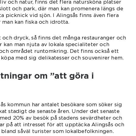
liv och natur, finns det flera natursköna platser
slott och park, där man kan promenera längs de
a picknick vid sjön. I Alingsås finns även flera
 man kan fiska och idrotta.
 och dryck, så finns det många restauranger och
är kan man njuta av lokala specialiteter och
 och området runtomkring. Det finns också ett
n köpa med sig delikatesser och souvenirer hem.
tningar om ”att göra i
ngsås kommun har antalet besökare som söker sig
 ökat stadigt de senaste åren. Under det senaste
 med 20% av besök på stadens sevärdheter och
r på att intresset för att upptäcka Alingsås och
 bland såväl turister som lokalbefolkningen.