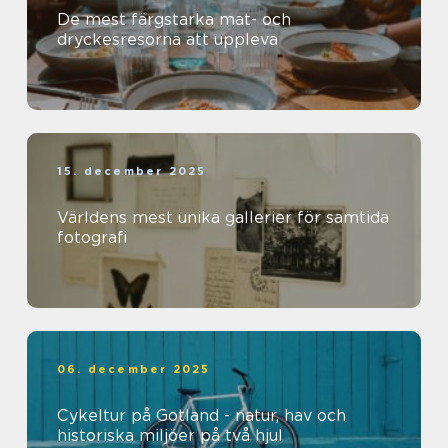
De mest färgstarka mat- och
dryckesresorna att uppleva
15. december 2025
Världens mest unika gallerier för samtida
fotografi
06. december 2025
Cykeltur på Gotland - natur, hav och
historiska miljöer på två hjul