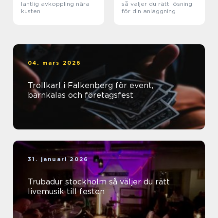
lantlig avkoppling nära
så väljer du rätt lösning
kusten
för din anläggning
04. mars 2026
Trollkarl i Falkenberg för event,
barnkalas och företagsfest
31. januari 2026
Trubadur stockholm så väljer du rätt
livemusik till festen