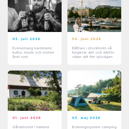
03. juli 2026
30. juni 2026
Evenemang karlshamn
Båttaxi i stockholm så
kultur, musik och möten
fungerar det och därför
året runt
väljer allt fler sjövägen
01. juni 2026
03. maj 2026
Gårdshotell i halland
Bokningssystem camping