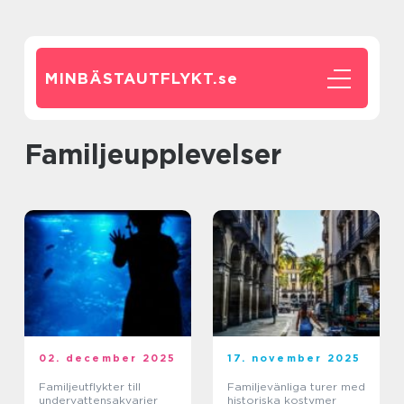
MINBÄSTAUTFLYKT.
se
Familjeupplevelser
02. december 2025
17. november 2025
Familjeutflykter till
Familjevänliga turer med
undervattensakvarier
historiska kostymer